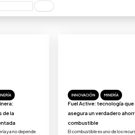
INERÍA
INNOVACIÓN
MINERÍA
inera:
Fuel Active: tecnología que
s de la
asegura un verdadero ahorr
entada
combustible
ería ya no depende
El combustible es uno de los recu