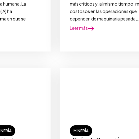
ia humana. La
más críticos y, al mismo tiempo, 
 (IA) ha
costosos en las operaciones que
ma en que se
dependen de maquinaria pesada,..
Leer más
INERÍA
MINERÍA