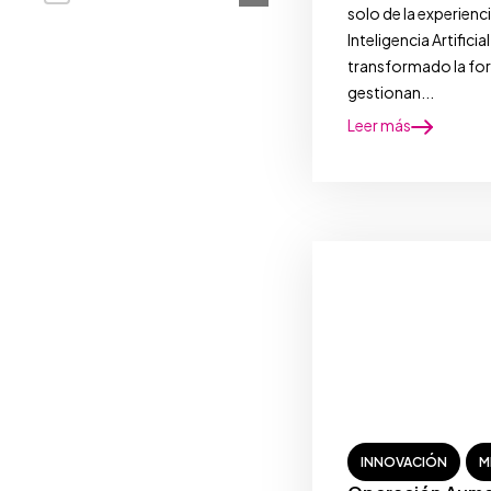
solo de la experienc
Inteligencia Artificial
transformado la for
gestionan...
Leer más
INNOVACIÓN
M