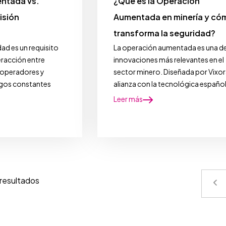
ntada vs.
¿Qué es la Operación
isión
Aumentada en minería y có
transforma la seguridad?
dad es un requisito
La operación aumentada es una de
eracción entre
innovaciones más relevantes en el
 operadores y
sector minero. Diseñada por Vixor
sgos constantes
alianza con la tecnológica español
Leer más
resultados