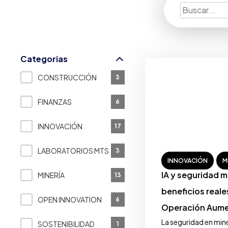
Categorias
CONSTRUCCIÓN
3
FINANZAS
6
INNOVACIÓN
17
LABORATORIOS MTS
3
INNOVACIÓN
M
IA y seguridad m
MINERÍA
13
beneficios reale
OPEN INNOVATION
6
Operación Aum
La seguridad en min
SOSTENIBILIDAD
1