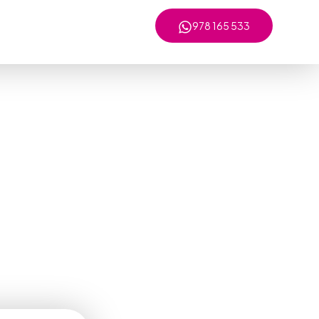
978 165 533
Desliza hacia abajo
us empresas