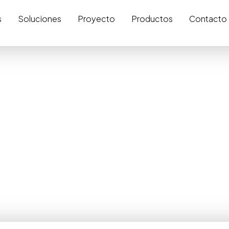
s
Soluciones
Proyecto
Productos
Contacto
Noticias
sobre las noticias más relevantes de Ferreycorp y s