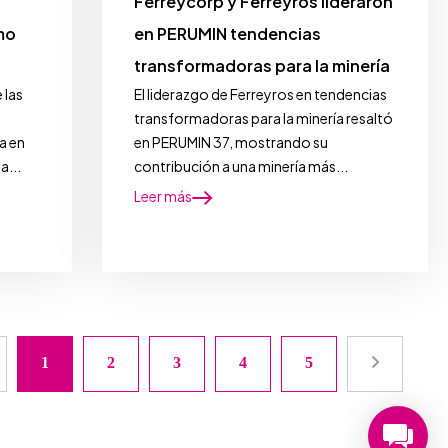
Ferreycorp y Ferreyros lideraron
mo
en PERUMIN tendencias
transformadoras para la minería
 las
El liderazgo de Ferreyros en tendencias
transformadoras para la minería resaltó
a en
en PERUMIN 37, mostrando su
a...
contribución a una minería más...
Leer más
1
2
3
4
5