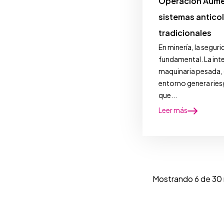
Operación Aume
sistemas anticol
tradicionales
En minería, la seguri
fundamental. La int
maquinaria pesada,
entorno genera rie
que...
Leer más
Mostrando 6 de 30 